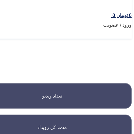
0
تومان
0
ورود / عضویت
این رویداد میزبان سخنران برجسته با محوریت ساینس بوده
تعداد ویدیو
مدت کل رویداد