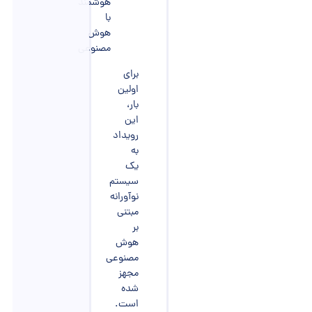
هوشمند
با
هوش
مصنوعی
برای
اولین
بار،
این
رویداد
به
یک
سیستم
نوآورانه
مبتنی
بر
هوش
مصنوعی
مجهز
شده
است.