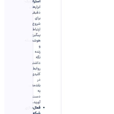
استراتژیک:
ابزارهای
دقیقی
برای
شروع
ارتباط،
پیگیری
هوشمندانه
و
زنده
نگه
داشتن
روابط
کلیدی
در
بلندمدت
به
دست
آورید.
فعال‌سازی
شبکه: