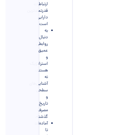
ارتباطات
قدرتمندترین
دارایی
است.
به
دنبال
روابطی
عمیق
و
استراتژیک
هستند،
نه
آشنایی‌های
سطحی
و
تاریخ
مصرف
گذشته.
آماده‌اند
تا