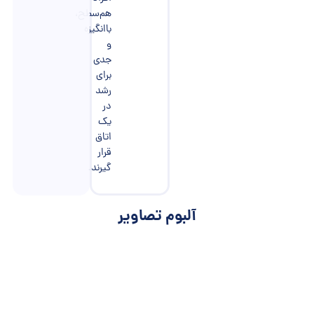
هم‌سطح،
باانگیزه
و
جدی
برای
رشد
در
یک
اتاق
قرار
گیرند.
آلبوم تصاویر