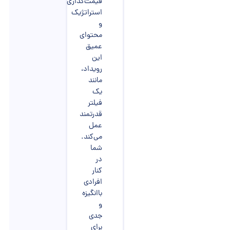
قیمت‌گذاری
استراتژیک
و
محتوای
عمیق
این
رویداد،
مانند
یک
فیلتر
قدرتمند
عمل
می‌کند.
شما
در
کنار
افرادی
باانگیزه
و
جدی
برای