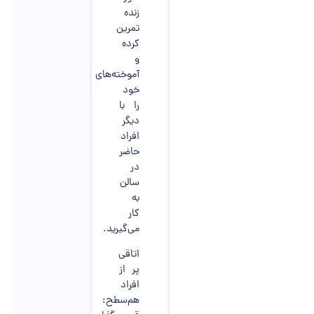
زنده
تمرین
کرده
و
آموخته‌های
خود
را با
دیگر
افراد
حاضر
در
سالن
به
کار
می‌گیرید.
اتاقی
پر از
افراد
هم‌سطح: