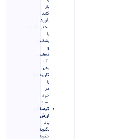
را
باز
کنید،
باورهای
محدودکننده
را
بشکنید
و
ذهنیت
یک
رهبر
کاریزماتیک
را
در
خود
بسازید.
کیمیاگری
ارزش:
یاد
بگیرید
چگونه