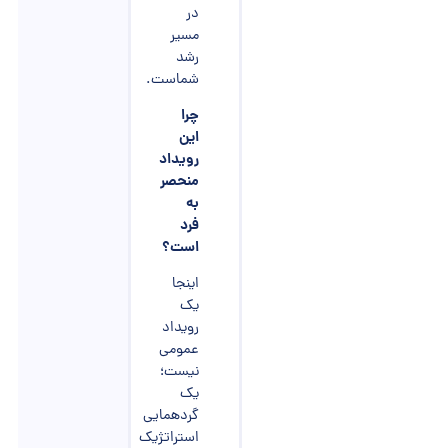
در
مسیر
رشد
شماست.
چرا
این
رویداد
منحصر
به
فرد
است؟
اینجا
یک
رویداد
عمومی
نیست؛
یک
گردهمایی
استراتژیک