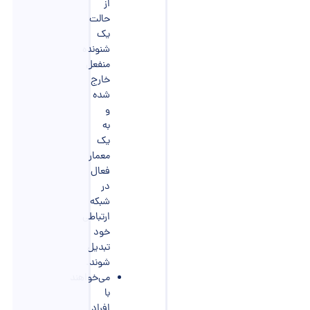
از
حالت
یک
شنونده
منفعل
خارج
شده
و
به
یک
معمار
فعال
در
شبکه
ارتباطی
خود
تبدیل
شوند.
می‌خواهند
با
افراد