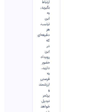
ارتباط
بگیرید.
به
این
ترتیب،
هر
دقیقه‌ای
که
در
این
رویداد
حضور
دارید،
به
فرصتی
ارزشمند
و
پرثمر
تبدیل
خواهد