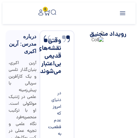
0
رویداد منجنیق
درباره
وقتی
مدرس: آرین
نقشه‌های
اکبری
قدیمی
بی‌اعتبار
آرین اکبری،
بنیان‌گذار تلسی
می‌شوند…
و یک کارآفرین
سریالی با
پیش‌زمینه
در
علمی در ژنتیک
دنیای
مولکولی است.
امروز
او با ترکیب
که
منحصربه‌فرد
عدم
نگاه علمی و
قطعیت
تجربه عملی در
به
کسب‌وکارهایی