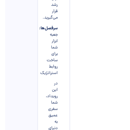
رشد
قرار
می‌گیرید.
سرفصل‌ها:
جعبه
ابزار
شما
برای
ساخت
روابط
استراتژیک
در
این
رویداد،
شما
سفری
عمیق
به
دنیای