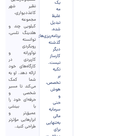
یک
نظیر شهر
مه
کاغذدیواری،
غلیظ
مجموعه
تبدیل
کیلویی چند و
شده،
هلدینگ تلسی،
برنامه‌ریزی‌های
توانسته
گذشته
رویکردی
دیگر
نوآورانه و
کارساز
کاربردی در
نیست.
کارگاه‌های خود
تکیه
ارائه دهد. او به
بر
شما کمک
تخصص،
می‌کند تا مسیر
هوش
شخصی و
و
حرفه‌ای خود را
حتی
با بینشی
سرمایه
عمیق‌تر و
مالی
ابزارهایی مؤثرتر
به‌تنهایی
طراحی کنید.
برای