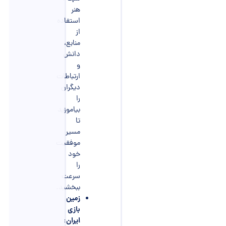
هنر
استفاده
از
منابع،
دانش
و
ارتباطات
دیگران
را
بیاموزید
تا
مسیر
موفقیت
خود
را
سرعت
ببخشید.
زمین
بازی
ایران
: