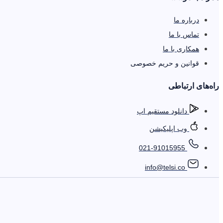
درباره ما
تماس با ما
همکاری با ما
قوانین و حریم خصوصی
را‌ه‌های ارتباطی
دانلود مستقیم اپ
وب اپلیکیشن
021-91015955
info@telsi.co