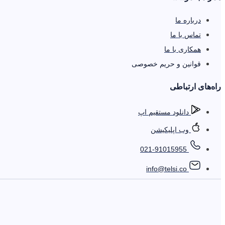
درباره ما
تماس با ما
همکاری با ما
قوانین و حریم خصوصی
را‌ه‌های ارتباطی
دانلود مستقیم اپ
وب اپلیکیشن
021-91015955
info@telsi.co