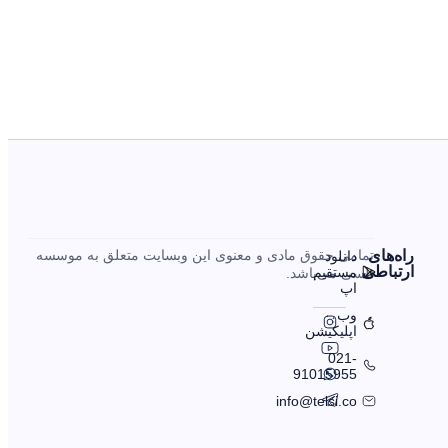
را‌ه‌های
تمامی حقوق مادی و معنوی این وبسایت متعلق به موسسه
دانلود
ارتباطی
مستقیم
تلسی می‌باشد.
اپ
وب
اپلیکیشن
021-
91015955
info@telsi.co