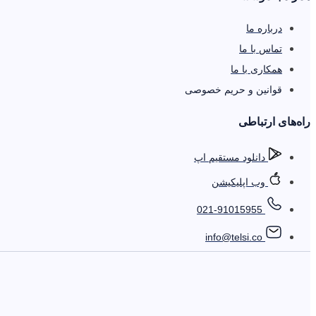
درباره ما
تماس با ما
همکاری با ما
قوانین و حریم خصوصی
را‌ه‌های ارتباطی
دانلود مستقیم اپ
وب اپلیکیشن
021-91015955
info@telsi.co