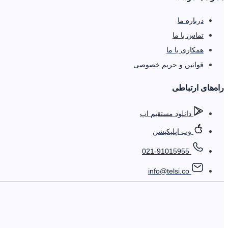
درباره ما
تماس با ما
همکاری با ما
قوانین و حریم خصوصی
را‌ه‌های ارتباطی
دانلود مستقیم اپ
وب اپلیکیشن
021-91015955
info@telsi.co