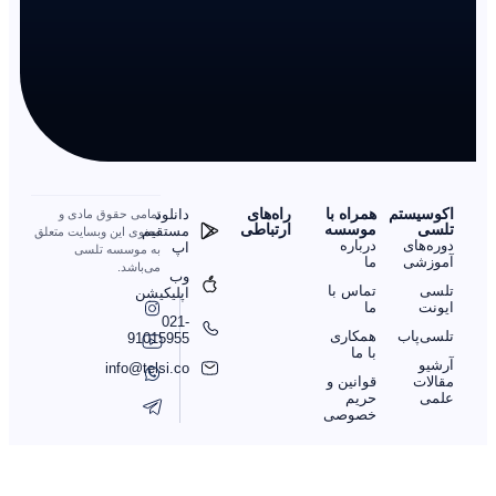
اکوسیستم
همراه با
را‌ه‌های
دانلود
تمامی حقوق مادی و
تلسی
موسسه
ارتباطی
مستقیم
معنوی این وبسایت متعلق
دوره‌های
درباره
اپ
به موسسه تلسی
آموزشی
ما
می‌باشد.
وب
تلسی
تماس با
اپلیکیشن
ایونت
ما
021-
تلسی‌پاب
همکاری
91015955
با ما
آرشیو
info@telsi.co
مقالات
قوانین و
علمی
حریم
خصوصی