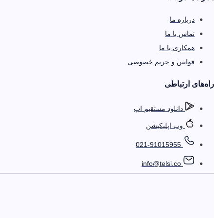
درباره ما
تماس با ما
همکاری با ما
قوانین و حریم خصوصی
را‌ه‌های ارتباطی
دانلود مستقیم اپ
وب اپلیکیشن
021-91015955
info@telsi.co