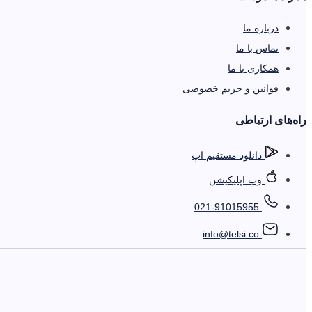
درباره ما
تماس با ما
همکاری با ما
قوانین و حریم خصوصی
را‌ه‌های ارتباطی
دانلود مستقیم اپ
وب اپلیکیشن
021-91015955
info@telsi.co