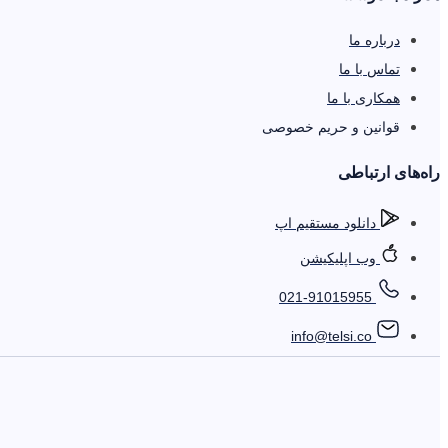
درباره ما
تماس با ما
همکاری با ما
قوانین و حریم خصوصی
را‌ه‌های ارتباطی
دانلود مستقیم اپ
وب اپلیکیشن
021-91015955
info@telsi.co