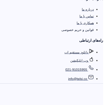
درباره ما
تماس با ما
همکاری با ما
قوانین و حریم خصوصی
را‌ه‌های ارتباطی
دانلود مستقیم اپ
وب اپلیکیشن
021-91015955
info@telsi.co