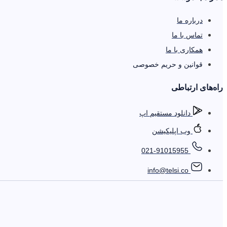
درباره ما
تماس با ما
همکاری با ما
قوانین و حریم خصوصی
را‌ه‌های ارتباطی
دانلود مستقیم اپ
وب اپلیکیشن
021-91015955
info@telsi.co