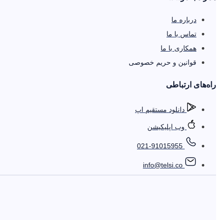
درباره ما
تماس با ما
همکاری با ما
قوانین و حریم خصوصی
را‌ه‌های ارتباطی
دانلود مستقیم اپ
وب اپلیکیشن
021-91015955
info@telsi.co