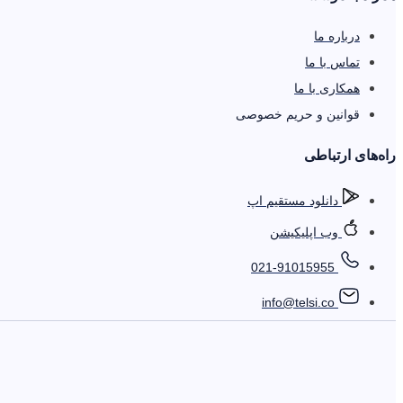
درباره ما
تماس با ما
همکاری با ما
قوانین و حریم خصوصی
را‌ه‌های ارتباطی
دانلود مستقیم اپ
وب اپلیکیشن
021-91015955
info@telsi.co