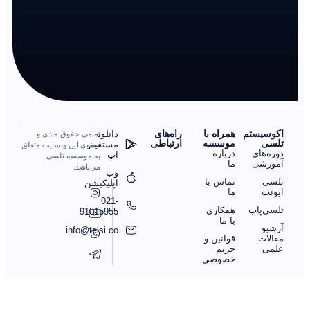
اکوسیستم
همراه با
را‌ه‌های
دانلود
تمامی حقوق مادی و
تلسی
موسسه
ارتباطی
مستقیم
معنوی این وبسایت متعلق
دوره‌های
درباره
اپ
به موسسه تلسی
آموزشی
ما
می‌باشد.
وب
تلسی
تماس با
اپلیکیشن
ایونت
ما
021-
تلسی‌پاب
همکاری
91015955
با ما
آرشیو
info@telsi.co
مقالات
قوانین و
علمی
حریم
خصوصی