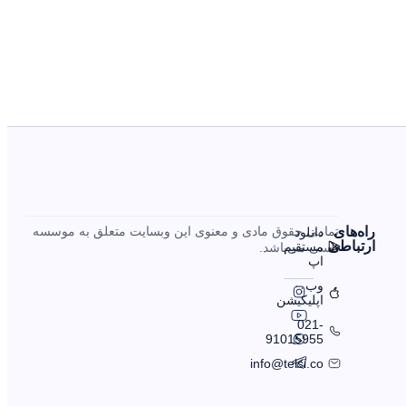
را‌ه‌های
تمامی حقوق مادی و معنوی این وبسایت متعلق به موسسه
دانلود
ارتباطی
مستقیم
تلسی می‌باشد.
اپ
وب
اپلیکیشن
021-
91015955
info@telsi.co