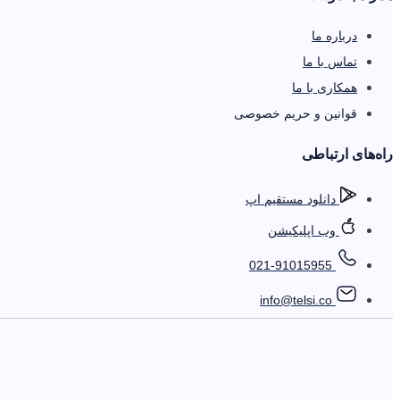
درباره ما
تماس با ما
همکاری با ما
قوانین و حریم خصوصی
را‌ه‌های ارتباطی
دانلود مستقیم اپ
وب اپلیکیشن
021-91015955
info@telsi.co