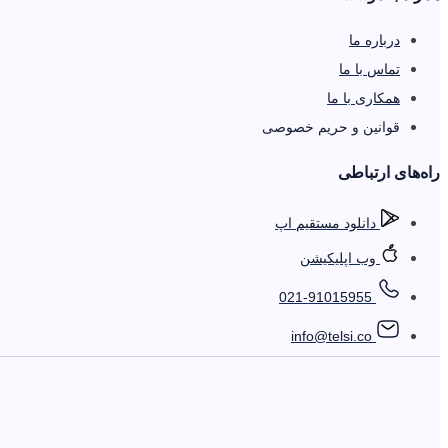
درباره ما
تماس با ما
همکاری با ما
قوانین و حریم خصوصی
را‌ه‌های ارتباطی
دانلود مستقیم اپ
وب اپلیکیشن
021-91015955
info@telsi.co