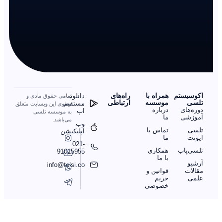
اکوسیستم
همراه با
را‌ه‌های
دانلود
تمامی حقوق مادی و
تلسی
موسسه
ارتباطی
مستقیم
معنوی این وبسایت متعلق
دوره‌های
درباره
اپ
به موسسه تلسی
آموزشی
ما
می‌باشد.
وب
تلسی
تماس با
اپلیکیشن
ایونت
ما
021-
تلسی‌پاب
همکاری
91015955
با ما
آرشیو
info@telsi.co
مقالات
قوانین و
علمی
حریم
خصوصی