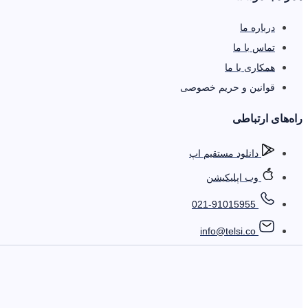
درباره ما
تماس با ما
همکاری با ما
قوانین و حریم خصوصی
را‌ه‌های ارتباطی
دانلود مستقیم اپ
وب اپلیکیشن
021-91015955
info@telsi.co