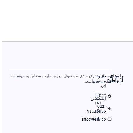
را‌ه‌های
تمامی حقوق مادی و معنوی این وبسایت متعلق به موسسه
دانلود
ارتباطی
مستقیم
تلسی می‌باشد.
اپ
وب
اپلیکیشن
021-
91015955
info@telsi.co