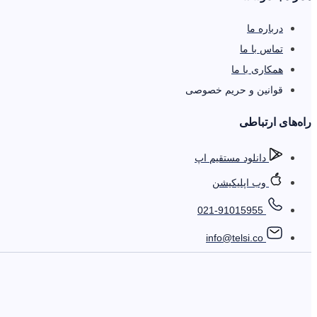
درباره ما
تماس با ما
همکاری با ما
قوانین و حریم خصوصی
را‌ه‌های ارتباطی
دانلود مستقیم اپ
وب اپلیکیشن
021-91015955
info@telsi.co