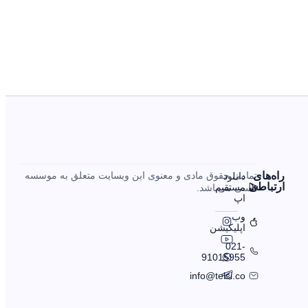
را‌ه‌های
تمامی حقوق مادی و معنوی این وبسایت متعلق به موسسه
دانلود
ارتباطی
مستقیم
تلسی می‌باشد.
اپ
وب
اپلیکیشن
021-
91015955
info@telsi.co