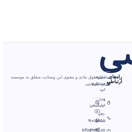
را‌ه‌های
دانلود
تمامی حقوق مادی و معنوی این وبسایت متعلق به موسسه
ارتباطی
مستقیم
تلسی می‌باشد.
اپ
وب
اپلیکیشن
021-
91015955
info@telsi.co