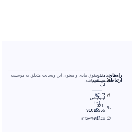
را‌ه‌های
تمامی حقوق مادی و معنوی این وبسایت متعلق به موسسه
دانلود
ارتباطی
مستقیم
تلسی می‌باشد.
اپ
وب
اپلیکیشن
021-
91015955
info@telsi.co