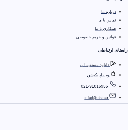
درباره ما
تماس با ما
همکاری با ما
قوانین و حریم خصوصی
را‌ه‌های ارتباطی
دانلود مستقیم اپ
وب اپلیکیشن
021-91015955
info@telsi.co