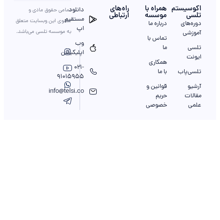
اکوسیستم
همراه با
را‌ه‌های
دانلود
تمامی حقوق مادی و
تلسی
موسسه
ارتباطی
مستقیم
معنوی این وبسایت متعلق
دوره‌های
درباره ما
اپ
به موسسه تلسی می‌باشد.
آموزشی
تماس با
وب
تلسی
ما
اپلیکیشن
ایونت
همکاری
021-
تلسی‌پاب
با ما
91015955
آرشیو
قوانین و
info@telsi.co
مقالات
حریم
علمی
خصوصی