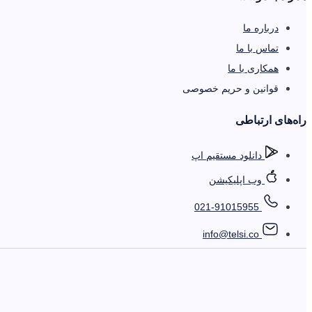
درباره ما
تماس با ما
همکاری با ما
قوانین و حریم خصوصی
را‌ه‌های ارتباطی
دانلود مستقیم اپ
وب اپلیکیشن
021-91015955
info@telsi.co