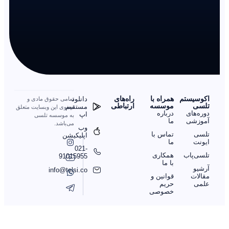
اکوسیستم
همراه با
را‌ه‌های
دانلود
تمامی حقوق مادی و
تلسی
موسسه
ارتباطی
مستقیم
معنوی این وبسایت متعلق
دوره‌های
درباره
اپ
به موسسه تلسی
آموزشی
ما
می‌باشد.
وب
تلسی
تماس با
اپلیکیشن
ایونت
ما
021-
تلسی‌پاب
همکاری
91015955
با ما
آرشیو
info@telsi.co
مقالات
قوانین و
علمی
حریم
خصوصی