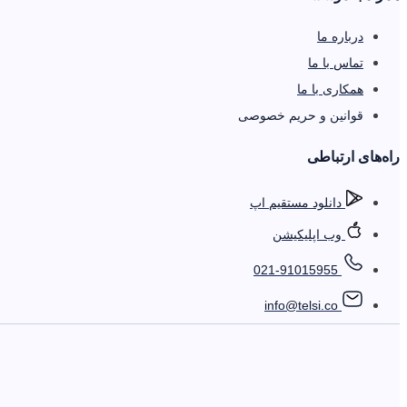
درباره ما
تماس با ما
همکاری با ما
قوانین و حریم خصوصی
را‌ه‌های ارتباطی
دانلود مستقیم اپ
وب اپلیکیشن
021-91015955
info@telsi.co