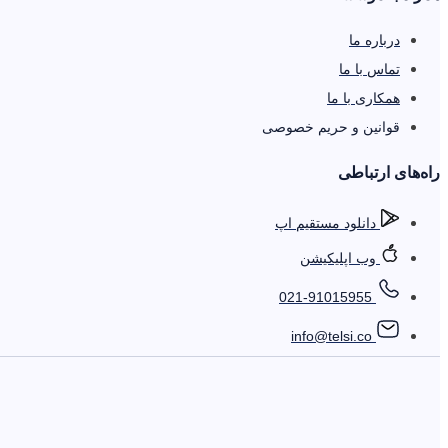
درباره ما
تماس با ما
همکاری با ما
قوانین و حریم خصوصی
را‌ه‌های ارتباطی
دانلود مستقیم اپ
وب اپلیکیشن
021-91015955
info@telsi.co