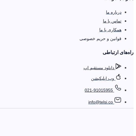
درباره ما
تماس با ما
همکاری با ما
قوانین و حریم خصوصی
را‌ه‌های ارتباطی
دانلود مستقیم اپ
وب اپلیکیشن
021-91015955
info@telsi.co