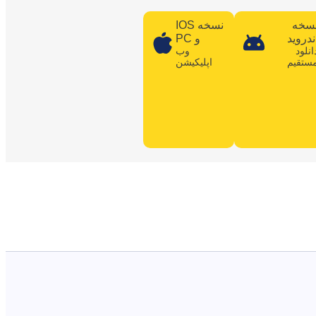
سخه
نسخه IOS
ندروید
و PC
انلود
وب
ستقیم
اپلیکیشن