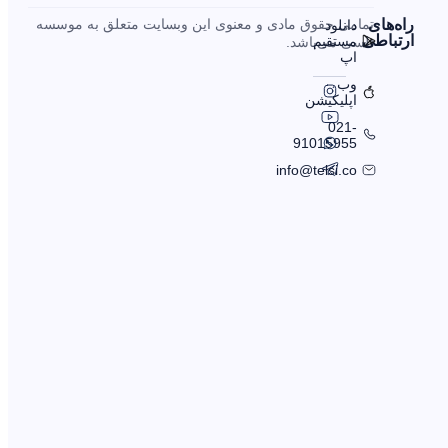
را‌ه‌های
تمامی حقوق مادی و معنوی این وبسایت متعلق به موسسه
دانلود
ارتباطی
مستقیم
تلسی می‌باشد.
اپ
وب
اپلیکیشن
021-
91015955
info@telsi.co